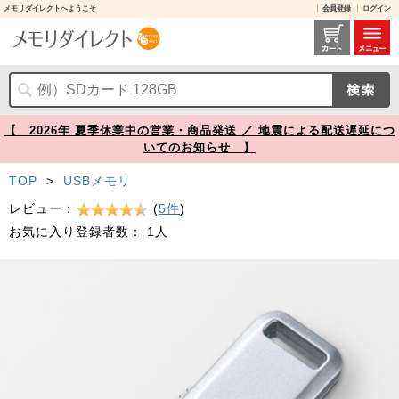
メモリダイレクトへようこそ
会員登録
ログイン
USBメモリ 4GB USB2.0 USB A スライド式コネクタ ストラップ付き シルバー 600-UL4GSV【メモリダイレクト】
【 2026年 夏季休業中の営業・商品発送 ／ 地震による配送遅延につ
いてのお知らせ 】
TOP
>
USBメモリ
レビュー：
(
5件
)
お気に入り登録者数：
1人
Prev