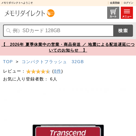
メモリダイレクトへようこそ
会員登録
ログイン
コンパクトフラッシュカード 32GB 800倍速 UDMA7 MLCチップ搭載 Transcend製 CFカード【メモリダイレクト】
【 2026年 夏季休業中の営業・商品発送 ／ 地震による配送遅延につ
いてのお知らせ 】
TOP
>
コンパクトフラッシュ 32GB
レビュー：
(
8件
)
お気に入り登録者数：
6人
Prev