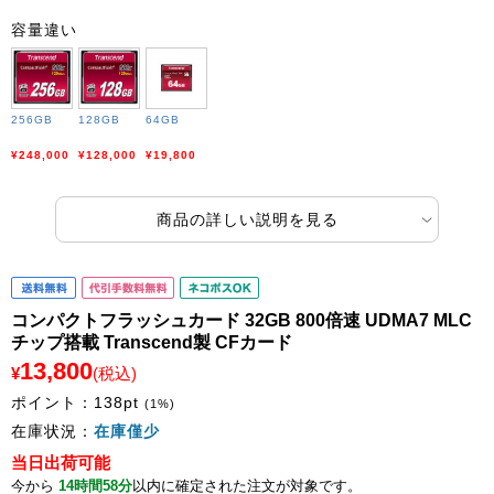
容量違い
256GB
128GB
64GB
¥248,000
¥128,000
¥19,800
商品の詳しい説明を見る
コンパクトフラッシュカード 32GB 800倍速 UDMA7 MLC
チップ搭載 Transcend製 CFカード
13,800
¥
(税込)
ポイント：
138
pt
(1%)
在庫状況：
在庫僅少
当日出荷可能
今から
14時間58分
以内に確定された注文が対象です。