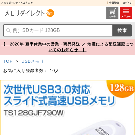
メモリダイレクトへようこそ
会員登録
ログイン
TS128GJF790W レビュー / USBメモリ 128GB USB3.1 Gen1 ホワイト キャップレス スライド式 JetFlash790 PS4動作確認済 Transcend製【メモリダイレクト】
【 2026年 夏季休業中の営業・商品発送 ／ 地震による配送遅延につ
いてのお知らせ 】
TOP
>
USBメモリ
お気に入り登録者数：
10人
Prev