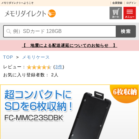
メモリダイレクトへようこそ
会員登録
ログイン
SDカードケース 6枚収納 2段 ブラック【メモリダイレクト】
【 地震による配送遅延についてのお知らせ 】
TOP
>
メモリケース
レビュー：
(
3件
)
お気に入り登録者数：
2人
Prev