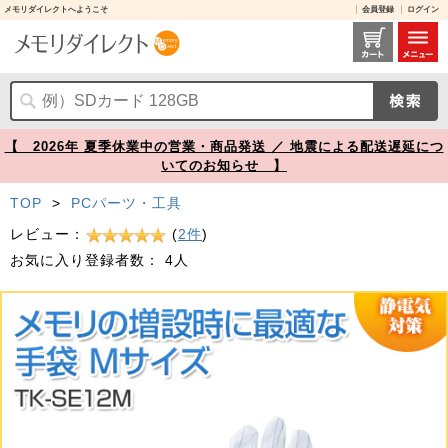
メモリダイレクトへようこそ
会員登録
ログイン
静電気防止手袋 滑り止め付き Mサイズ【メモリダイレクト】
【 2026年 夏季休業中の営業・商品発送 ／ 地震による配送遅延につ
いてのお知らせ 】
TOP
>
PCパーツ・工具
レビュー：
(
2件
)
お気に入り登録者数：
4人
Prev