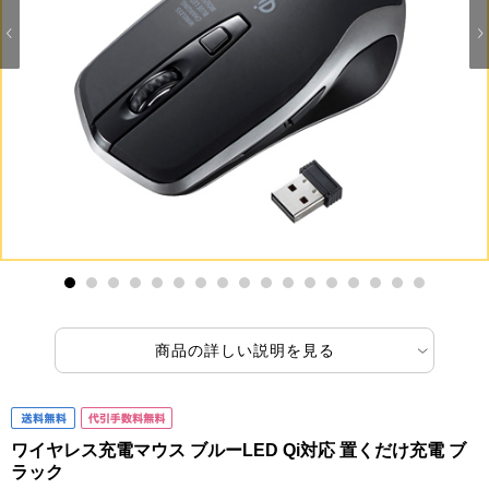
1
2
3
4
5
6
7
8
9
10
11
12
13
14
15
16
17
商品の詳しい説明を見る
ワイヤレス充電マウス ブルーLED Qi対応 置くだけ充電 ブ
ラック