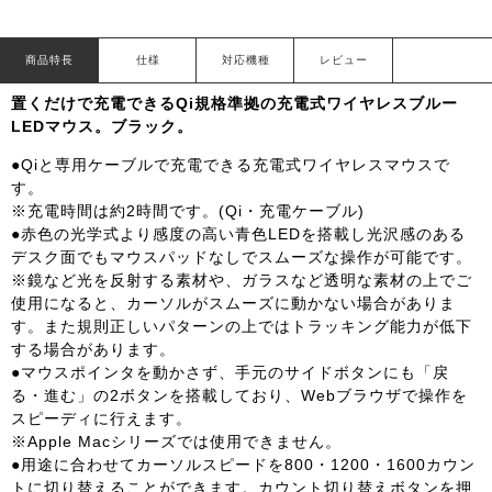
商品特長
仕様
対応機種
レビュー
置くだけで充電できるQi規格準拠の充電式ワイヤレスブルー
LEDマウス。ブラック。
●Qiと専用ケーブルで充電できる充電式ワイヤレスマウスで
す。
※充電時間は約2時間です。(Qi・充電ケーブル)
●赤色の光学式より感度の高い青色LEDを搭載し光沢感のある
デスク面でもマウスパッドなしでスムーズな操作が可能です。
※鏡など光を反射する素材や、ガラスなど透明な素材の上でご
使用になると、カーソルがスムーズに動かない場合がありま
す。また規則正しいパターンの上ではトラッキング能力が低下
する場合があります。
●マウスポインタを動かさず、手元のサイドボタンにも「戻
る・進む」の2ボタンを搭載しており、Webブラウザで操作を
スピーディに行えます。
※Apple Macシリーズでは使用できません。
●用途に合わせてカーソルスピードを800・1200・1600カウン
トに切り替えることができます。カウント切り替えボタンを押