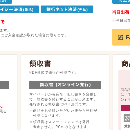
※当日出
ます。
でにご入金確認が取れた場合に限ります。
。
PDF形式で発行が可能です。
商品
マイページから宛名・但し書きを変更し
は、
て、領収書を発行することが出来ます。
ン）
発行される領収書はPDF形式です。
料』
※商品をお受取いただいた後から発行が
限る
可能になります。
※領収書はスマートフォンでは発行
出来ません。PCのみとなります。