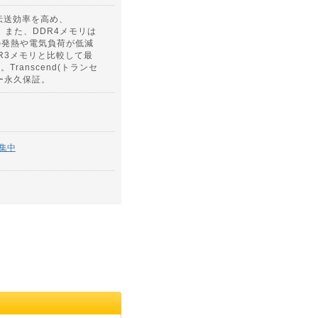
タ伝送効率を高め、
。また、DDR4メモリは
の発熱や電気負荷が低減
DR3メモリと比較して最
ranscend(トランセ
カー永久保証。
集中