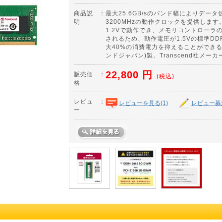
商品説
：
最大25.6GB/sのバンド幅によりデー
明
3200MHzの動作クロックを提供します
1.2Vで動作でき、メモリコントローラ
されるため、動作電圧が1.5Vの標準D
大40%の消費電力を抑えることができる。T
ンドジャパン)製。Transcend社メー
22,800
円
販売価
：
(税込)
格
レビュ
：
レビューを見る(1)
レビュー募
ー