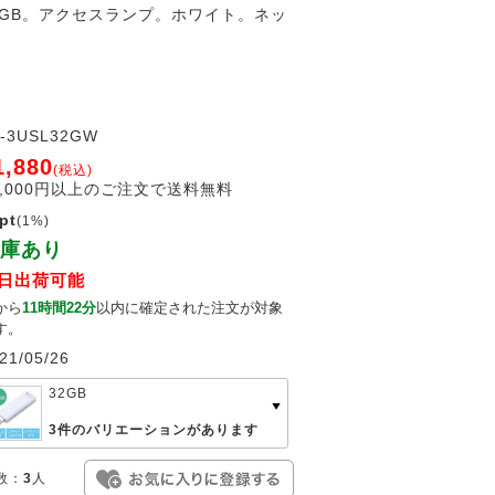
32GB。アクセスランプ。ホワイト。ネッ
T-3USL32GW
1,880
(税込)
2,000円以上のご注文で送料無料
pt
(1%)
庫あり
日出荷可能
から
11時間22分
以内に確定された注文が対象
す。
21/05/26
32GB
3件のバリエーションがあります
数：
3
人