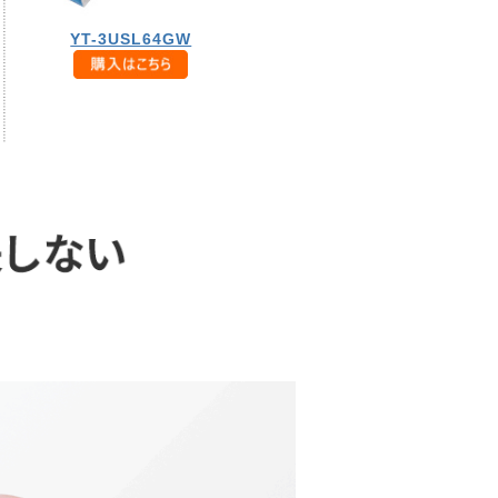
YT-3USL64GW
。