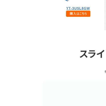
YT-3USL8GW