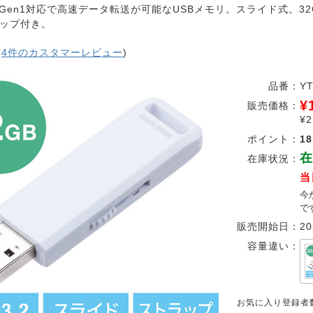
.2 Gen1対応で高速データ転送が可能なUSBメモリ。スライド式。
ップ付き。
(
4件のカスタマーレビュー
)
品番：
Y
¥
販売価格：
¥
ポイント：
18
在
在庫状況：
当
今
で
販売開始日：
20
容量違い：
お気に入り登録者