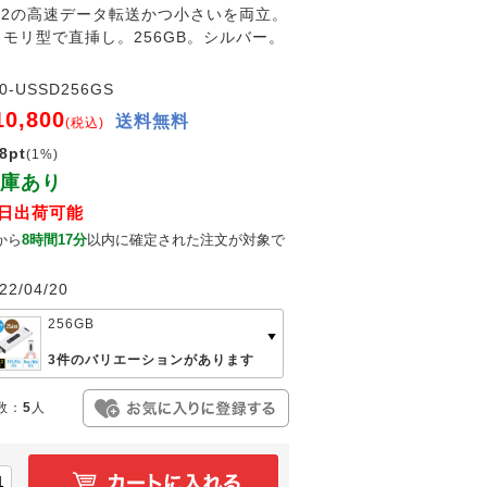
en2の高速データ転送かつ小さいを両立。
Bメモリ型で直挿し。256GB。シルバー。
00-USSD256GS
10,800
送料無料
(税込)
8pt
(1%)
庫あり
日出荷可能
から
8時間17分
以内に確定された注文が対象で
。
22/04/20
256GB
3件のバリエーションがあります
数：
5
人