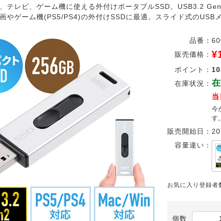
、テレビ、ゲーム機に使える外付けポータブルSSD。USB3.2 G
画やゲーム機(PS5/PS4)の外付けSSDに最適。スライド式のUS
品番：
6
¥
販売価格：
ポイント：
10
在
在庫状況：
当
今
す
販売開始日：
20
容量違い：
お気に入り登録者
個数