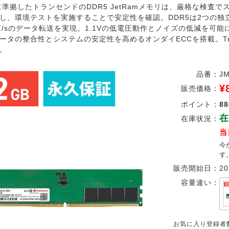
Cに準拠したトランセンドのDDR5 JetRamメモリは、厳格な検査
し、環境テストを実施することで安定性を確認。DDR5は2つの独
0MT/sのデータ転送を実現。1.1Vの低電圧動作とノイズの低減を可
ータの整合性とシステムの安定性を高めるオンダイECCを搭載。Tra
。
品番：
JM
¥
販売価格：
ポイント：
88
在
在庫状況：
当
今
す
販売開始日：
20
容量違い：
お気に入り登録者