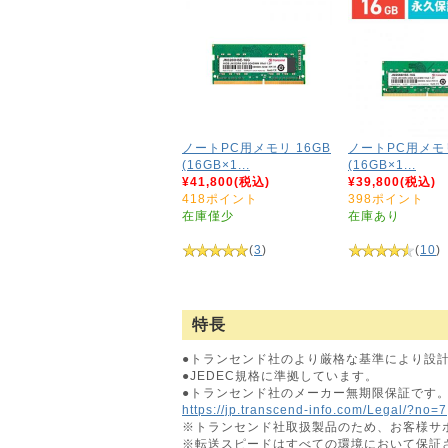
ノートPC用メモリ 16GB
ノートPC用メモリ
(16GB×1...
(16GB×1...
¥41,800(税込)
¥39,800(税込)
418ポイント
398ポイント
在庫僅少
在庫あり
(
3
)
(
10
)
特長
●トランセンド社のより厳格な基準により設
●JEDEC規格に準拠しています。
●トランセンド社のメーカー無期限保証です
https://jp.transcend-info.com/Legal/?no=7
※トランセンド社取扱製品のため、お客様サ
※転送スピードはすべての環境において保証