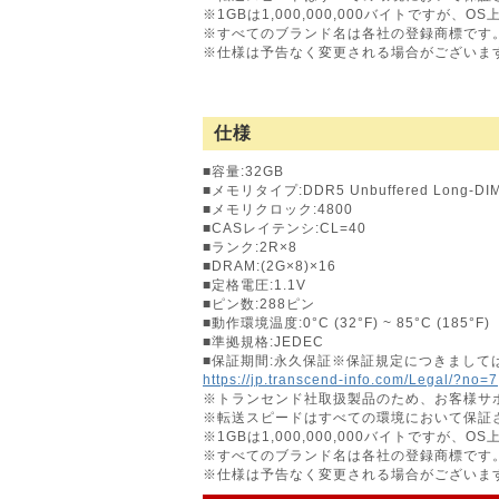
※1GBは1,000,000,000バイトですが、
※すべてのブランド名は各社の登録商標です
※仕様は予告なく変更される場合がございま
仕様
■容量:32GB
■メモリタイプ:DDR5 Unbuffered Long-DI
■メモリクロック:4800
■CASレイテンシ:CL=40
■ランク:2R×8
■DRAM:(2G×8)×16
■定格電圧:1.1V
■ピン数:288ピン
■動作環境温度:0°C (32°F) ~ 85°C (185°F)
■準拠規格:JEDEC
■保証期間:永久保証※保証規定につきまして
https://jp.transcend-info.com/Legal/?no=7
※トランセンド社取扱製品のため、お客様サ
※転送スピードはすべての環境において保証
※1GBは1,000,000,000バイトですが、
※すべてのブランド名は各社の登録商標です
※仕様は予告なく変更される場合がございま