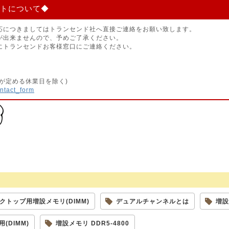
トについて◆
応につきましてはトランセンド社へ直接ご連絡をお願い致します。
が出来ませんので、予めご了承ください。
にトランセンドお客様窓口にご連絡ください。
が定める休業日を除く)
ontact_form
クトップ用増設メモリ(DIMM)
デュアルチャンネルとは
増設
用(DIMM)
増設メモリ DDR5-4800