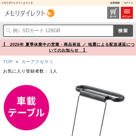
メモリダイレクトへようこそ
会員登録
ログイン
車載テーブル ハンドルテーブル 後部座席 パソコン台 食事台 折り畳み 高さ固定 インカーワーク【メモリダイレクト】
【 2026年 夏季休業中の営業・商品発送 ／ 地震による配送遅延につ
いてのお知らせ 】
TOP
>
カーアクセサリ
お気に入り登録者数：
1人
Prev