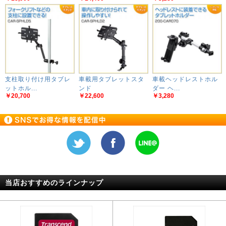
支柱取り付け用タブレ
車載用タブレットスタ
車載ヘッドレストホル
ットホル...
ンド
ダー ヘ...
￥20,700
￥22,600
￥3,280
当店おすすめのラインナップ