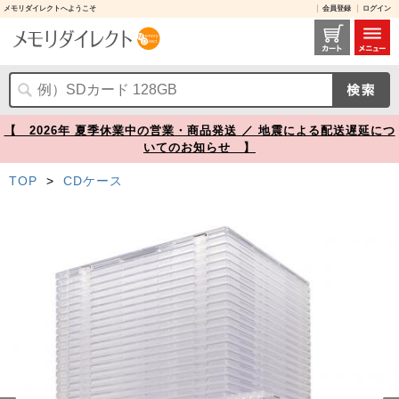
メモリダイレクトへようこそ
会員登録
ログイン
薄型 CDプラケース クリア 厚さ5.2mm 50枚セット【メモリダイレクト】
【 2026年 夏季休業中の営業・商品発送 ／ 地震による配送遅延につ
いてのお知らせ 】
TOP
>
CDケース
Prev