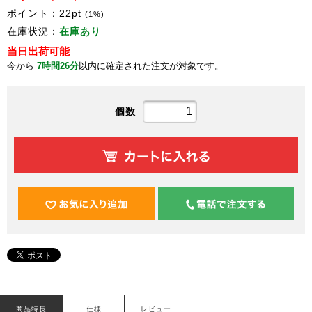
ポイント：
22
pt
(1%)
在庫状況：
在庫あり
当日出荷可能
今から
7時間26分
以内に確定された注文が対象です。
個数
商品特長
仕様
レビュー