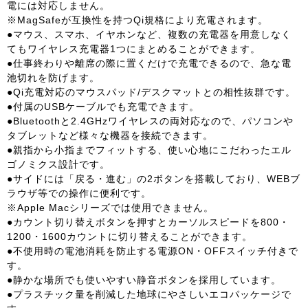
電には対応しません。
※MagSafeが互換性を持つQi規格により充電されます。
●マウス、スマホ、イヤホンなど、複数の充電器を用意しなく
てもワイヤレス充電器1つにまとめることができます。
●仕事終わりや離席の際に置くだけで充電できるので、急な電
池切れを防げます。
●Qi充電対応のマウスパッド/デスクマットとの相性抜群です。
●付属のUSBケーブルでも充電できます。
●Bluetoothと2.4GHzワイヤレスの両対応なので、パソコンや
タブレットなど様々な機器を接続できます。
●親指から小指までフィットする、使い心地にこだわったエル
ゴノミクス設計です。
●サイドには「戻る・進む」の2ボタンを搭載しており、WEBブ
ラウザ等での操作に便利です。
※Apple Macシリーズでは使用できません。
●カウント切り替えボタンを押すとカーソルスピードを800・
1200・1600カウントに切り替えることができます。
●不使用時の電池消耗を防止する電源ON・OFFスイッチ付きで
す。
●静かな場所でも使いやすい静音ボタンを採用しています。
●プラスチック量を削減した地球にやさしいエコパッケージで