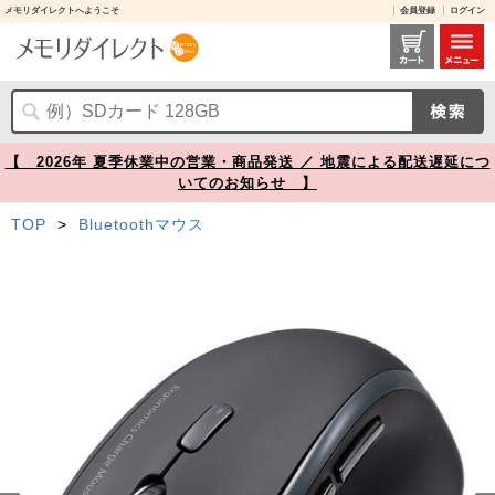
メモリダイレクトへようこそ
会員登録
ログイン
ワイヤレス充電マウス Qi対応 Bluetooth 2.4GHzワイヤレス 5ボタン ブルーLEDセンサー ブラック【メモリダイレクト】
【 2026年 夏季休業中の営業・商品発送 ／ 地震による配送遅延につ
いてのお知らせ 】
TOP
>
Bluetoothマウス
Prev