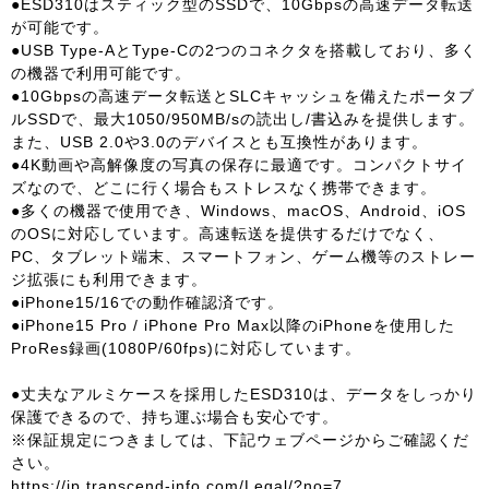
●ESD310はスティック型のSSDで、10Gbpsの高速データ転送
が可能です。
●USB Type-AとType-Cの2つのコネクタを搭載しており、多く
の機器で利用可能です。
●10Gbpsの高速データ転送とSLCキャッシュを備えたポータブ
ルSSDで、最大1050/950MB/sの読出し/書込みを提供します。
また、USB 2.0や3.0のデバイスとも互換性があります。
●4K動画や高解像度の写真の保存に最適です。コンパクトサイ
ズなので、どこに行く場合もストレスなく携帯できます。
●多くの機器で使用でき、Windows、macOS、Android、iOS
のOSに対応しています。高速転送を提供するだけでなく、
PC、タブレット端末、スマートフォン、ゲーム機等のストレー
ジ拡張にも利用できます。
●iPhone15/16での動作確認済です。
●iPhone15 Pro / iPhone Pro Max以降のiPhoneを使用した
ProRes録画(1080P/60fps)に対応しています。
●丈夫なアルミケースを採用したESD310は、データをしっかり
保護できるので、持ち運ぶ場合も安心です。
※保証規定につきましては、下記ウェブページからご確認くだ
さい。
https://jp.transcend-info.com/Legal/?no=7