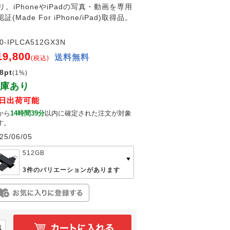
。iPhoneやiPadの写真・動画を専用
de For iPhone/iPad)取得品。
0-IPLCA512GX3N
19,800
送料無料
(税込)
8pt
(1%)
庫あり
日出荷可能
から
14時間39分
以内に確定された注文が対象
す。
25/06/05
512GB
3件のバリエーションがあります