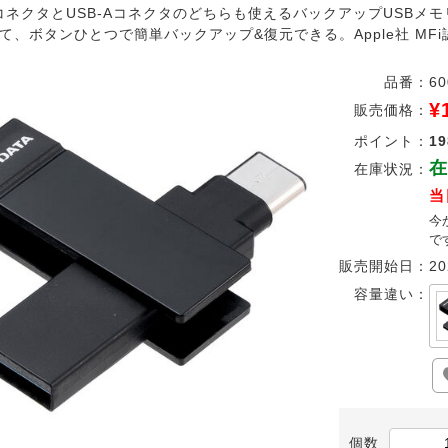
-CコネクタとUSB-Aコネクタのどちらも使えるバックアップUSBメモリ
、ボタンひとつで簡単バックアップ&復元できる。Apple社 MFi認証(Ma
品番：
60
¥
販売価格：
ポイント：
19
在
在庫状況：
当
今
で
販売開始日：
20
容量違い：
個数