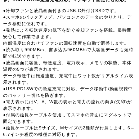
●冷却ファンと液晶画面付きのUSB-C外付けSSDです。
●スマホのバックアップ、パソコンとのデータのやりとり、デ
ータ移動に便利です。
●発熱による転送速度の低下を防ぐ冷却ファンを搭載。長時間
安心して作業できます。
内部温度に合わせてファンの回転速度を自動で調整します。
●読み取り990MB/s、書き込み960MB/sで大容量データも短時
間で転送できます。
●液晶画面に容量、転送速度、電力表示、メモリの状態、本体
温度の5つが表示されます。
データ転送中は転送速度、充電中はワット数がリアルタイム表
示されます。
●USB PD18Wでの急速充電に対応。データ移動中/動画視聴中
のバッテリー切れを防ぎます。
●電力表示にはV、A、W数の表示と電力の流れの向き(矢印)が
表示されます。
●付属の延長ケーブルを使用してスマホの背面にマグネットで
固定できます。
●延長ケーブルはSサイズ、Mサイズの2種類が付属します。6～
6.7インチ程度の機種に対応します。