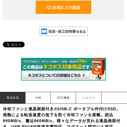
商品特長
仕様
対応機種
レビュー
冷却ファンと液晶画面付きのUSB-C ポータブル外付けSSD。
発熱による転送速度の低下を防ぐ冷却ファンを搭載。読込
990MB/s、書込960MB/s。様々なデータが見れる液晶画面付
き。USB PD18W急速充電対応。マグネット固定にも対応。