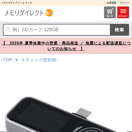
メモリダイレクトへようこそ
会員登録
ログイン
スマホ用 外付けSSD 1TB USB-C USB 3.2 Gen2 冷却ファン内蔵 液晶画面付き 【メモリダイレクト】
【 2026年 夏季休業中の営業・商品発送 ／ 地震による配送遅延につ
いてのお知らせ 】
TOP
>
スティック型SSD
Prev