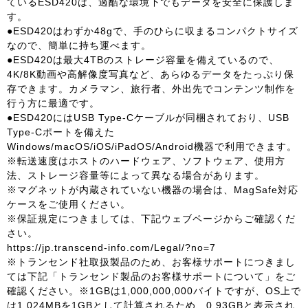
ているESD420は、過酷な環境下でもデータを安全に保護しま
す。
●ESD420はわずか48gで、手のひらに収まるコンパクトサイズ
なので、簡単に持ち運べます。
●ESD420は最大4TBのストレージ容量を備えているので、
4K/8K動画や高解像度写真など、あらゆるデータをたっぷり保
存できます。カメラマン、旅行者、外出先でコンテンツ制作を
行う方に最適です。
●ESD420にはUSB Type-Cケーブルが同梱されており、USB
Type-Cポートを備えた
Windows/macOS/iOS/iPadOS/Android機器で利用できます。
※転送速度はホストのハードウェア、ソフトウェア、使用方
法、ストレージ容量等によって異なる場合があります。
※マグネットが内蔵されていない機器の場合は、MagSafe対応
ケースをご使用ください。
※保証規定につきましては、下記ウェブページからご確認くだ
さい。
https://jp.transcend-info.com/Legal/?no=7
※トランセンド社取扱製品のため、お客様サポートにつきまし
ては下記「トランセンド製品のお客様サポートについて」をご
確認ください。※1GBは1,000,000,000バイトですが、OS上で
は1,024MBを1GBとして計算されるため、0.93GBと表示され