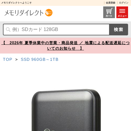
メモリダイレクトへようこそ
会員登録
ログイン
ポータブルSSD 1TB MagSafe対応 USB-C接続 USB 20Gbps 最大2000MB/s グレー Transcend ESD420【メモリダイレクト】
【 2026年 夏季休業中の営業・商品発送 ／ 地震による配送遅延につ
いてのお知らせ 】
TOP
>
SSD 960GB～1TB
Prev