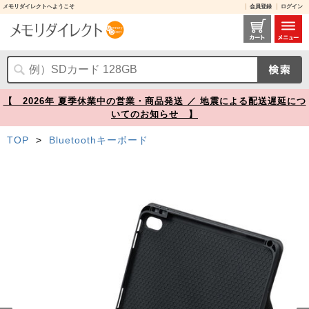
メモリダイレクトへようこそ
会員登録
ログイン
iPadケース付き Bluetoothキーボード 第10世代/A16専用 JIS配列 パンタグラフ式 タッチパッド付き マグネット着脱 充電式 【メモリダイレクト】
【 2026年 夏季休業中の営業・商品発送 ／ 地震による配送遅延につ
いてのお知らせ 】
TOP
>
Bluetoothキーボード
Prev