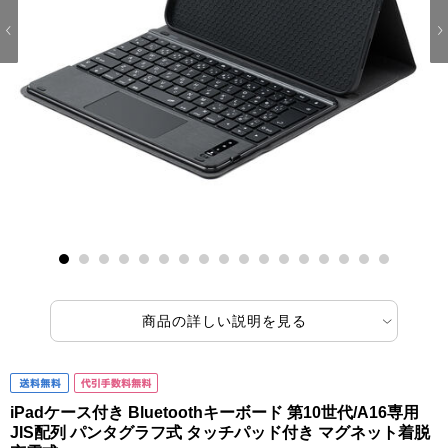
1
2
3
4
5
6
7
8
9
10
11
12
13
14
15
16
17
商品の詳しい説明を見る
iPadケース付き Bluetoothキーボード 第10世代/A16専用
JIS配列 パンタグラフ式 タッチパッド付き マグネット着脱