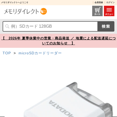
メモリダイレクトへようこそ
会員登録
ログイン
microSDカードリーダー USB-C接続 iPhone Android対応 写真 動画 バックアップ機能 MFi認証 iXflash ホワイト【メモリダイレクト】
【 2026年 夏季休業中の営業・商品発送 ／ 地震による配送遅延につ
いてのお知らせ 】
TOP
>
microSDカードリーダー
Prev