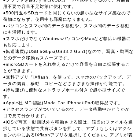
●クラウドを使わずmicroSDカードへ保存できるので、月額費
用不要で容量不足対策に便利です。
●500円玉やSDカードと同じくらいの超小型なサイズ感なので
荷物にならず、使用中も邪魔になりません。
●パソコンとスマホ間のデータ移動や、スマホ間のデータ移動
にも活躍します。
●スマホだけでなくWindowsパソコンやMacなど幅広い機器に
も対応します。
●転送速度はUSB 5Gbps(USB3.2 Gen1)なので、写真・動画な
どのデータ移動もスムーズです。
●microSDカードを入れ替えるだけで容量を自由に拡張するこ
とができます。
●無料アプリ「iXflash」を使って、スマホのバックアップ、デ
ータの閲覧、移動、コピーなどさまざまな操作が可能です。
●持ち運びに便利なストラップホール付きで超小型サイズで
す。
●Apple社 MFi認証(Made For iPhone/iPad)取得品です。
●アクセスランプがついているので、データ移動中かどうかが
目で見て分かります。
●iOSで写真・動画以外を移動させる際は、該当のファイルを選
択している状態で共有ボタンを押して、アプリもしくはアクシ
ョンの中にあるiXflashアプリを選択してください。アプリが表