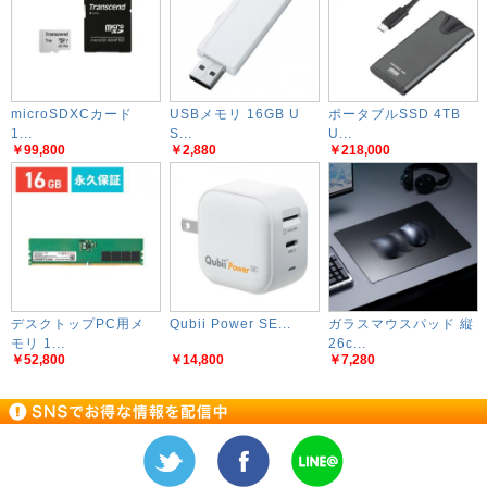
microSDXCカード
USBメモリ 16GB U
ポータブルSSD 4TB
1...
S...
U...
￥99,800
￥2,880
￥218,000
デスクトップPC用メ
Qubii Power SE...
ガラスマウスパッド 縦
モリ 1...
26c...
￥52,800
￥14,800
￥7,280