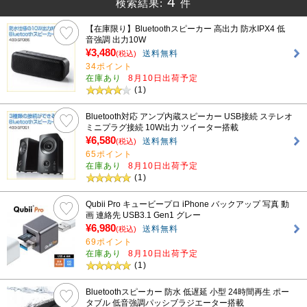
4
検索結果:
件
【在庫限り】Bluetoothスピーカー 高出力 防水IPX4 低
音強調 出力10W
¥3,480
送料無料
(税込)
34ポイント
在庫あり
8月10日出荷予定
(1)
Bluetooth対応 アンプ内蔵スピーカー USB接続 ステレオ
ミニプラグ接続 10W出力 ツイーター搭載
¥6,580
送料無料
(税込)
65ポイント
在庫あり
8月10日出荷予定
(1)
Qubii Pro キュービープロ iPhone バックアップ 写真 動
画 連絡先 USB3.1 Gen1 グレー
¥6,980
送料無料
(税込)
69ポイント
在庫あり
8月10日出荷予定
(1)
Bluetoothスピーカー 防水 低遅延 小型 24時間再生 ポー
タブル 低音強調パッシブラジエーター搭載