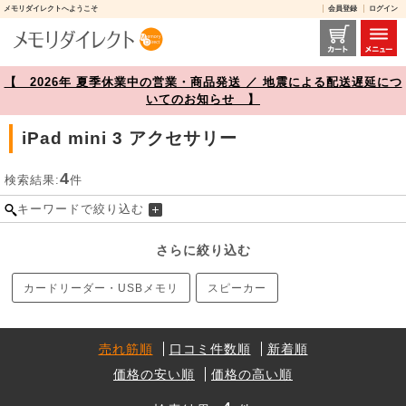
メモリダイレクトへようこそ
会員登録
ログイン
iPad mini 3 アクセサリー 商品一覧【メモリダイレクト】
【 2026年 夏季休業中の営業・商品発送 ／ 地震による配送遅延につ
いてのお知らせ 】
iPad mini 3 アクセサリー
4
検索結果:
件
キーワードで絞り込む
さらに絞り込む
カードリーダー・USBメモリ
スピーカー
売れ筋順
口コミ件数順
新着順
価格の安い順
価格の高い順