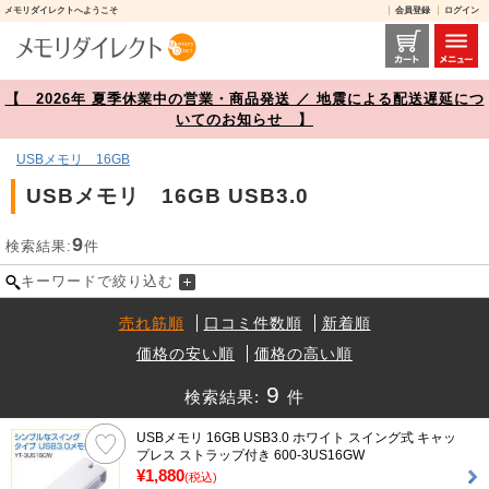
メモリダイレクトへようこそ
会員登録
ログイン
USBメモリ 16GB USB3.0 商品一覧【メモリダイレクト】
【 2026年 夏季休業中の営業・商品発送 ／ 地震による配送遅延につ
いてのお知らせ 】
USBメモリ 16GB
USBメモリ 16GB USB3.0
9
検索結果:
件
キーワードで絞り込む
売れ筋順
口コミ件数順
新着順
価格の安い順
価格の高い順
9
検索結果:
件
USBメモリ 16GB USB3.0 ホワイト スイング式 キャッ
プレス ストラップ付き 600-3US16GW
¥1,880
(税込)