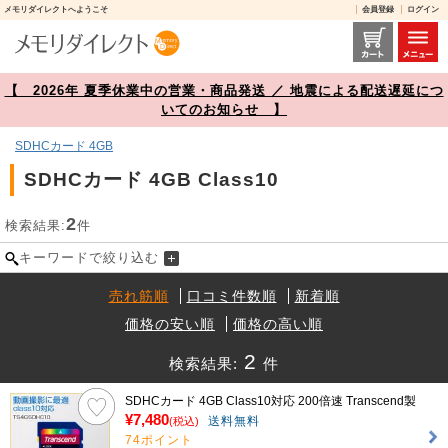
メモリダイレクトへようこそ
会員登録
ログイン
SDHCカード 4GB Class10 商品一覧【メモリダイレクト】
【 2026年 夏季休業中の営業・商品発送 ／ 地震による配送遅延につ
いてのお知らせ 】
SDHCカード 4GB
SDHCカード 4GB Class10
2
検索結果:
件
キーワードで絞り込む
売れ筋順
口コミ件数順
新着順
価格の安い順
価格の高い順
2
検索結果:
件
SDHCカード 4GB Class10対応 200倍速 Transcend製
¥7,480
送料無料
(税込)
74ポイント