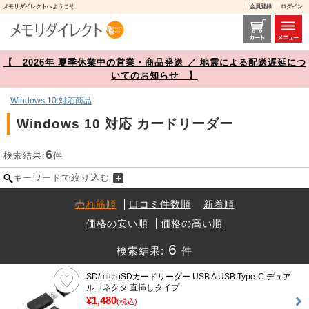
メモリダイレクトへようこそ
会員登録
ログイン
Windows 10 対応 カードリーダー 商品一覧【メモリダイレクト】
【 2026年 夏季休業中の営業・商品発送 ／ 地震による配送遅延につ
いてのお知らせ 】
Windows 10 対応商品
Windows 10 対応 カードリーダー
6
検索結果:
件
キーワードで絞り込む
売れ筋順
口コミ件数順
新着順
価格の安い順
価格の高い順
6
検索結果:
件
SD/microSDカードリーダー USB A USB Type-C デュア
ルコネクタ 直挿しタイプ
¥1,480
(税込)