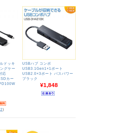
バイルドッキ
USBハブ コンボ
ロングケー
USB3.1Gen1×1ポート
z対応
USB2.0×3ポート バスパワー
roSDカー
ブラック
PD100W
¥1,848
(
2
)