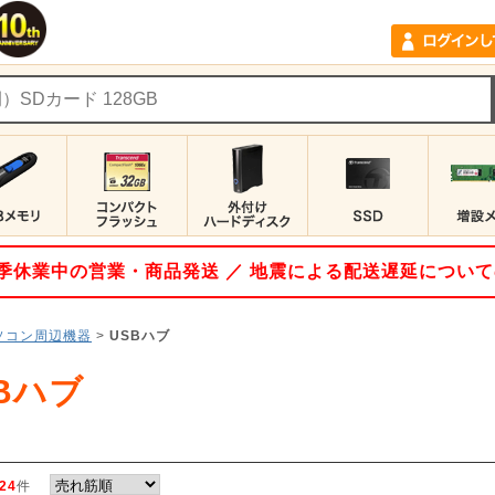
 夏季休業中の営業・商品発送 ／ 地震による配送遅延につい
ソコン周辺機器
>
USBハブ
Bハブ
24
件