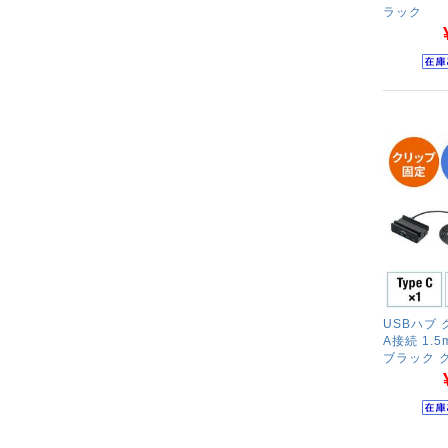
ラック
USBハブ 
A接続 1.
ブラック 