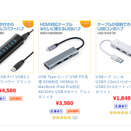
SB A×7 USB3.1
USB Type-Cハブ USB PD充
USBハブ コンボ
ルフパワー ブラック
電 60W対応 HDMI出力
USB3.1Gen1×1ポ
MacBook iPad Pro対応
USB2.0×3ポート
¥4,580
4K/30Hz USB Aポート アルミ
ホワイト
ガンメタ
¥1,848
¥3,980
(
1
)