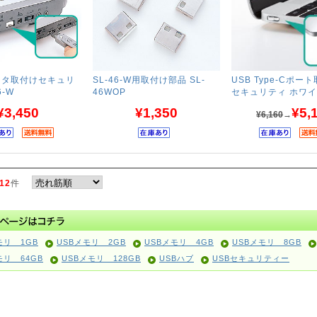
クタ取付けセキュリ
SL-46-W用取付け部品 SL-
USB Type-Cポー
6-W
46WOP
セキュリティ ホワ
¥3,450
¥1,350
¥5,
¥6,160
→
12
件
モリ 1GB
USBメモリ 2GB
USBメモリ 4GB
USBメモリ 8GB
モリ 64GB
USBメモリ 128GB
USBハブ
USBセキュリティー