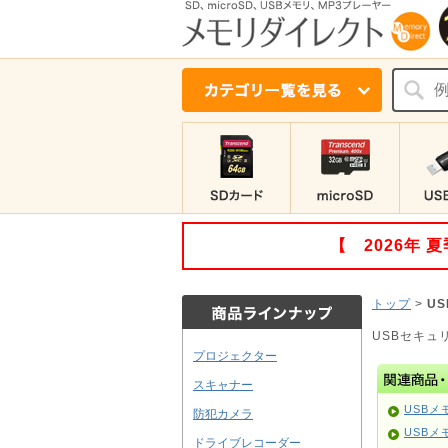
【 2026年
トップ
>
U
USBセキュ
プロジェクター
スキャナー
USBメ
防犯カメラ
USBメ
ドライブレコーダー