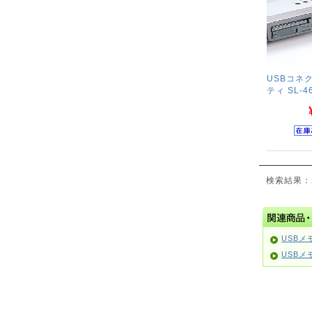
USBコネ
ティ SL-4
検索結果：
USBメ
USBメ