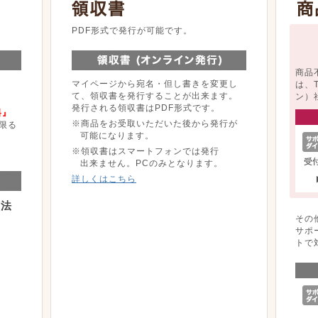
。
PDF形式で発行が可能です。
商品
マイページから宛名・但し書きを変更し
は、
て、領収書を発行することが出来ます。
ン）
発行される領収書はPDF形式です。
料』
※商品をお受取いただいた後から発行が
限る
可能になります。
※領収書はスマートフォンでは発行
出来ません。PCのみとなります。
詳しくはこちら
方法
その
サポ
トで