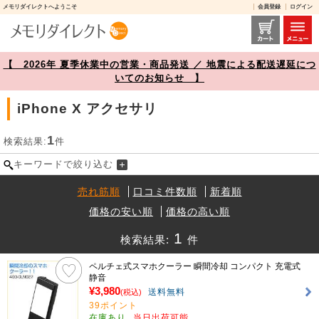
メモリダイレクトへようこそ
会員登録
ログイン
iPhone X アクセサリ 商品一覧【メモリダイレクト】
【 2026年 夏季休業中の営業・商品発送 ／ 地震による配送遅延につ
いてのお知らせ 】
iPhone X アクセサリ
1
検索結果:
件
キーワードで絞り込む
売れ筋順
口コミ件数順
新着順
価格の安い順
価格の高い順
1
検索結果:
件
ペルチェ式スマホクーラー 瞬間冷却 コンパクト 充電式
静音
¥3,980
送料無料
(税込)
39ポイント
在庫あり
当日出荷可能