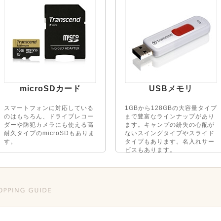
microSDカード
USBメモリ
スマートフォンに対応している
1GBから128GBの大容量タイプ
のはもちろん、ドライブレコー
まで豊富なラインナップがあり
ダーや防犯カメラにも使える高
ます。キャンプの紛失の心配が
耐久タイプのmicroSDもありま
ないスイングタイプやスライド
す。
タイプもあります。名入れサー
ビスもあります。