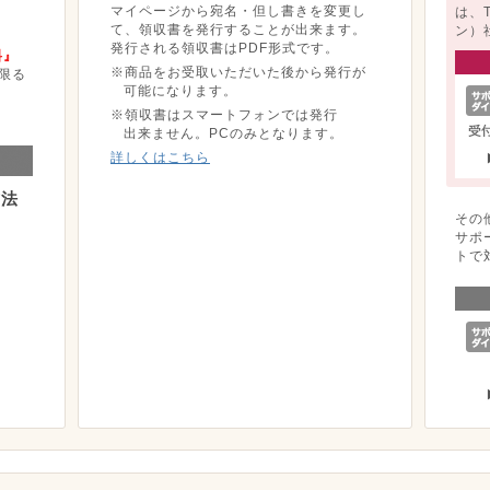
マイページから宛名・但し書きを変更し
は、
て、領収書を発行することが出来ます。
ン）
発行される領収書はPDF形式です。
料』
※商品をお受取いただいた後から発行が
限る
可能になります。
※領収書はスマートフォンでは発行
出来ません。PCのみとなります。
詳しくはこちら
方法
その
サポ
トで