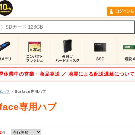
 夏季休業中の営業・商品発送 ／ 地震による配送遅延につい
SBハブ
>
Surface専用ハブ
rface専用ハブ
2
件