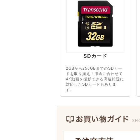
SDカード
2GBから256GBまでのSDカー
ドを取り揃え！用途に合わせて
4K動画を撮影できる高速転送に
対応したSDカードもありま
す。