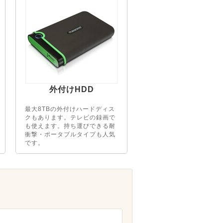
外付けHDD
最大8TBの外付けハードディス
クもあります。テレビの録画で
も使えます。持ち運びできる耐
衝撃・ポータブルタイプも人気
です。