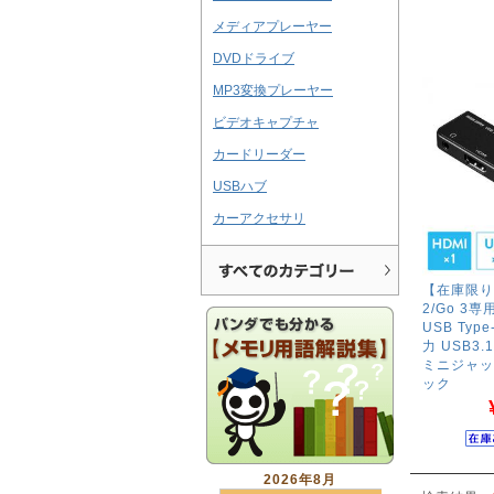
メディアプレーヤー
DVDドライブ
MP3変換プレーヤー
ビデオキャプチャ
カードリーダー
USBハブ
カーアクセサリ
【在庫限り】S
2/Go 3専
USB Type
力 USB3.1
ミニジャッ
ック
2026年8月