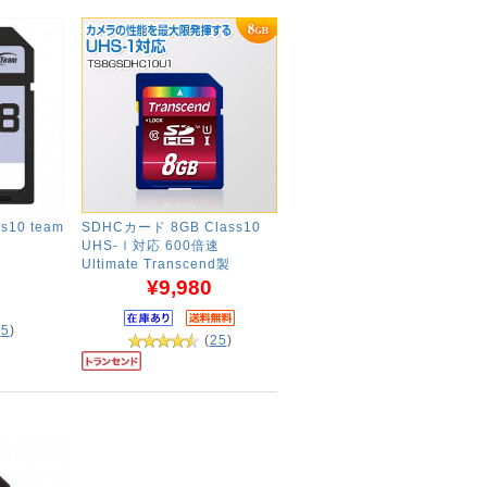
s10 team
SDHCカード 8GB Class10
UHS-Ⅰ対応 600倍速
Ultimate Transcend製
¥9,980
(
5
)
(
25
)