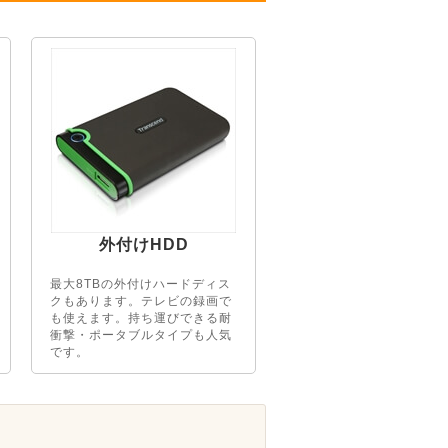
外付けHDD
最大8TBの外付けハードディス
クもあります。テレビの録画で
も使えます。持ち運びできる耐
衝撃・ポータブルタイプも人気
です。