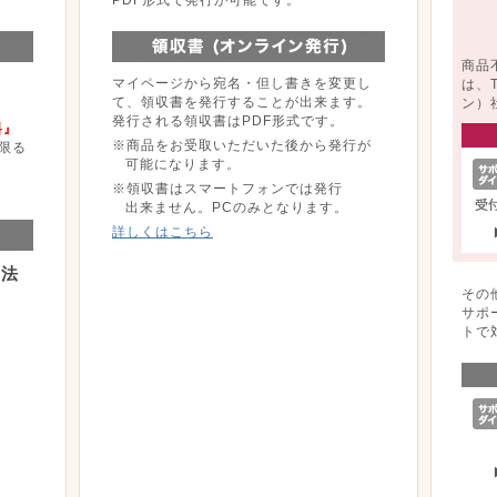
商品
マイページから宛名・但し書きを変更し
は、
て、領収書を発行することが出来ます。
ン）
発行される領収書はPDF形式です。
料』
※商品をお受取いただいた後から発行が
限る
可能になります。
※領収書はスマートフォンでは発行
出来ません。PCのみとなります。
詳しくはこちら
方法
その
サポ
トで