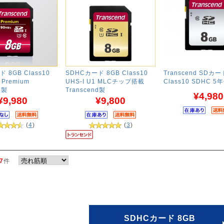
 8GB Class10
SDHCカード 8GB Class10
Transcend SDカー
 Premium
UHS-I U1 MLCチップ搭載
Class10 SDHC 5
d製
Transcend製
¥4,980
¥9,980
¥9,800
(
4
)
(
3
)
7
件
SDHCカード 8GB