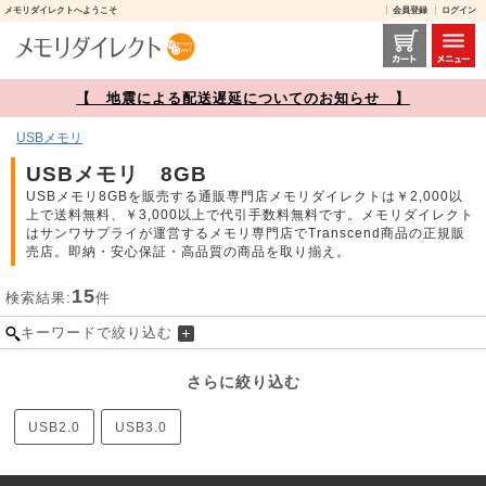
メモリダイレクトへようこそ
会員登録
ログイン
USBメモリ 8GB 商品一覧【メモリダイレクト】
【 地震による配送遅延についてのお知らせ 】
USBメモリ
USBメモリ 8GB
USBメモリ8GBを販売する通販専門店メモリダイレクトは￥2,000以
上で送料無料、￥3,000以上で代引手数料無料です。メモリダイレクト
はサンワサプライが運営するメモリ専門店でTranscend商品の正規販
売店。即納・安心保証・高品質の商品を取り揃え。
15
検索結果:
件
キーワードで絞り込む
さらに絞り込む
USB2.0
USB3.0