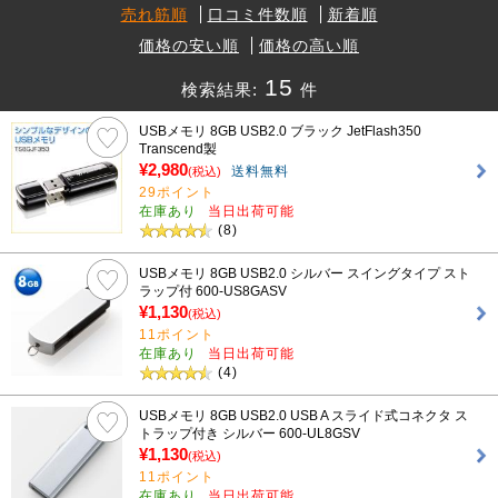
売れ筋順
口コミ件数順
新着順
価格の安い順
価格の高い順
15
検索結果:
件
USBメモリ 8GB USB2.0 ブラック JetFlash350
Transcend製
¥2,980
送料無料
(税込)
29ポイント
在庫あり
当日出荷可能
(8)
USBメモリ 8GB USB2.0 シルバー スイングタイプ スト
ラップ付 600-US8GASV
¥1,130
(税込)
11ポイント
在庫あり
当日出荷可能
(4)
USBメモリ 8GB USB2.0 USB A スライド式コネクタ ス
トラップ付き シルバー 600-UL8GSV
¥1,130
(税込)
11ポイント
在庫あり
当日出荷可能