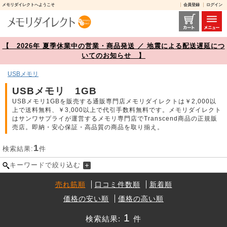
メモリダイレクトへようこそ
会員登録
ログイン
USBメモリ 1GB 商品一覧【メモリダイレクト】
【 2026年 夏季休業中の営業・商品発送 ／ 地震による配送遅延につ
いてのお知らせ 】
USBメモリ
USBメモリ 1GB
USBメモリ1GBを販売する通販専門店メモリダイレクトは￥2,000以
上で送料無料、￥3,000以上で代引手数料無料です。メモリダイレクト
はサンワサプライが運営するメモリ専門店でTranscend商品の正規販
売店。即納・安心保証・高品質の商品を取り揃え。
1
検索結果:
件
キーワードで絞り込む
売れ筋順
口コミ件数順
新着順
価格の安い順
価格の高い順
1
検索結果:
件