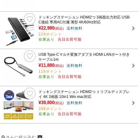
ドッキングステーション HDMI2つ 3画面出力対応 USB-
C接続 専用AC付属 薄型 4K/60Hz対応
¥22,980
送料無料
(税込)
229ポイント
在庫あり
当日出荷可能
USB Type-Cマルチ変換アダプタ HDMI LANポート付き
ケーブル1m
¥11,880
送料無料
(税込)
118ポイント
在庫あり
当日出荷可能
ドッキングステーション HDMI2つ トリプルディスプレ
イ 4K 3画面 10in1 Win mac対応
¥39,800
送料無料
(税込)
398ポイント
在庫あり
当日出荷可能
さらに絞り込む