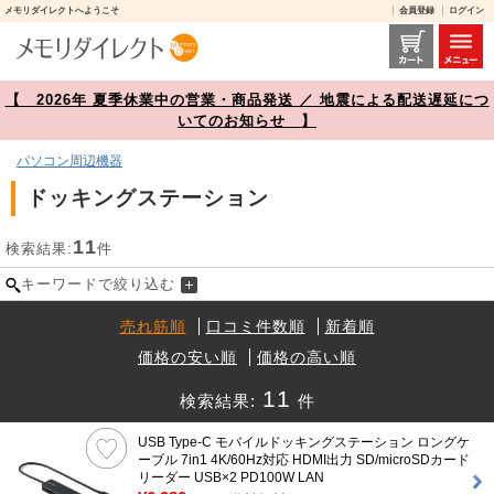
メモリダイレクトへようこそ
会員登録
ログイン
ドッキングステーション 商品一覧【メモリダイレクト】
【 2026年 夏季休業中の営業・商品発送 ／ 地震による配送遅延につ
いてのお知らせ 】
パソコン周辺機器
ドッキングステーション
11
検索結果:
件
キーワードで絞り込む
売れ筋順
口コミ件数順
新着順
価格の安い順
価格の高い順
11
検索結果:
件
USB Type-C モバイルドッキングステーション ロングケ
ーブル 7in1 4K/60Hz対応 HDMI出力 SD/microSDカード
リーダー USB×2 PD100W LAN