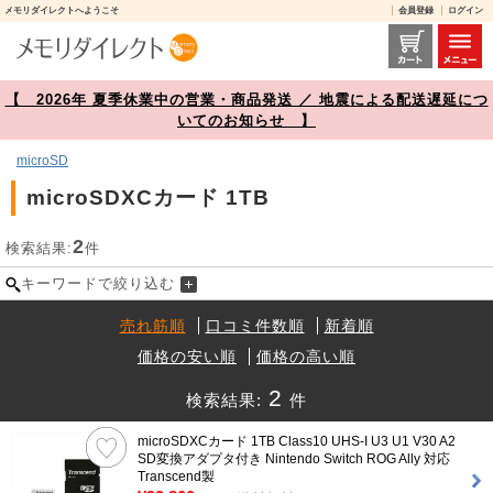
メモリダイレクトへようこそ
会員登録
ログイン
microSDXCカード 1TB 商品一覧【メモリダイレクト】
【 2026年 夏季休業中の営業・商品発送 ／ 地震による配送遅延につ
いてのお知らせ 】
microSD
microSDXCカード 1TB
2
検索結果:
件
キーワードで絞り込む
売れ筋順
口コミ件数順
新着順
価格の安い順
価格の高い順
2
検索結果:
件
microSDXCカード 1TB Class10 UHS-I U3 U1 V30 A2
SD変換アダプタ付き Nintendo Switch ROG Ally 対応
Transcend製