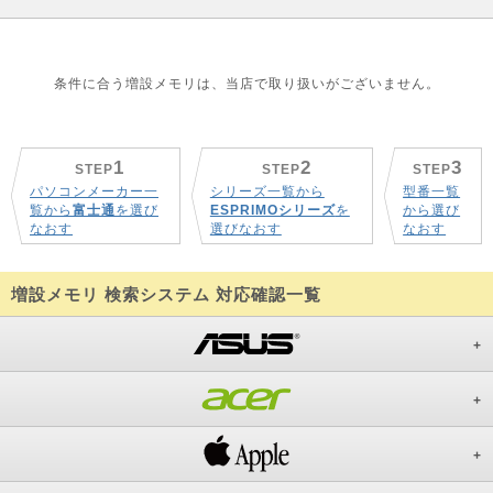
条件に合う増設メモリは、当店で取り扱いがございません。
1
2
3
STEP
STEP
STEP
パソコンメーカー一
シリーズ一覧から
型番一覧
覧から
富士通
を選び
ESPRIMOシリーズ
を
から選び
なおす
選びなおす
なおす
増設メモリ 検索システム 対応確認一覧