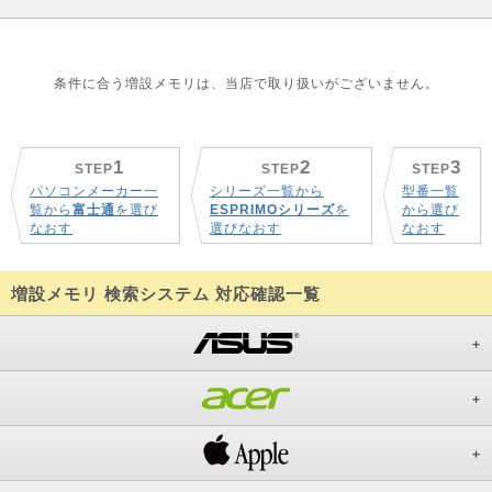
条件に合う増設メモリは、当店で取り扱いがございません。
1
2
3
STEP
STEP
STEP
パソコンメーカー一
シリーズ一覧から
型番一覧
覧から
富士通
を選び
ESPRIMOシリーズ
を
から選び
なおす
選びなおす
なおす
増設メモリ 検索システム 対応確認一覧