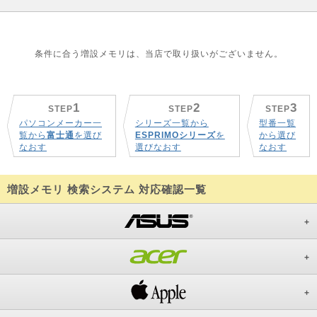
条件に合う増設メモリは、当店で取り扱いがございません。
1
2
3
STEP
STEP
STEP
パソコンメーカー一
シリーズ一覧から
型番一覧
覧から
富士通
を選び
ESPRIMOシリーズ
を
から選び
なおす
選びなおす
なおす
増設メモリ 検索システム 対応確認一覧