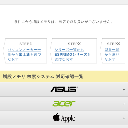
条件に合う増設メモリは、当店で取り扱いがございません。
1
2
3
STEP
STEP
STEP
パソコンメーカー一
シリーズ一覧から
型番一覧
覧から
富士通
を選び
ESPRIMOシリーズ
を
から選び
なおす
選びなおす
なおす
増設メモリ 検索システム 対応確認一覧