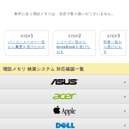
条件に合う増設メモリは、当店で取り扱いがございません。
1
2
3
STEP
STEP
STEP
パソコンメーカー一覧
シリーズ一覧から
型番一覧か
から
東芝
を選びなおす
dynaBook
を選びな
ら選びなお
おす
す
増設メモリ 検索システム 対応確認一覧