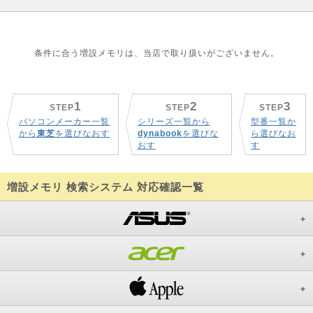
条件に合う増設メモリは、当店で取り扱いがございません。
1
2
3
STEP
STEP
STEP
パソコンメーカー一覧
シリーズ一覧から
型番一覧か
から
東芝
を選びなおす
dynabook
を選びな
ら選びなお
おす
す
増設メモリ 検索システム 対応確認一覧