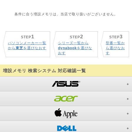
条件に合う増設メモリは、当店で取り扱いがございません。
1
2
3
STEP
STEP
STEP
パソコンメーカー一覧
シリーズ一覧から
型番一覧か
から
東芝
を選びなおす
dynabook
を選びな
ら選びなお
おす
す
増設メモリ 検索システム 対応確認一覧