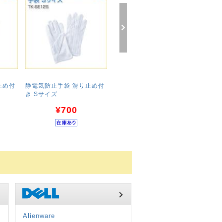
Next
止め付
静電気防止手袋 滑り止め付
静電気防止バンド(コードレ
エアダ
き Sサイズ
スタイプ)
350ml
¥700
¥2,000
Alienware