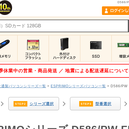
D586
 夏季休業中の営業・商品発送 ／ 地震による配送遅延につい
士通製パソコンシリーズ一覧
>
ESPRIMOシリーズパソコン一覧
> D586/P
シリーズ選択
型番選択
STEP2
STEP3