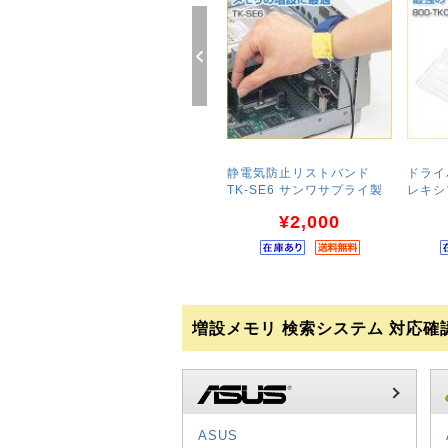
Prev
静電気防止リストバンド
ドライバ
TK-SE6 サンワサプライ製
レキシ
¥2,000
増設メモリ 検索システム 対応確
ASUS