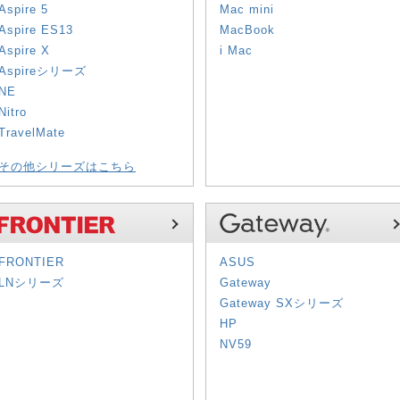
Aspire 5
Mac mini
Aspire ES13
MacBook
Aspire X
i Mac
Aspireシリーズ
NE
Nitro
TravelMate
その他シリーズはこちら
FRONTIER
ASUS
LNシリーズ
Gateway
Gateway SXシリーズ
HP
NV59