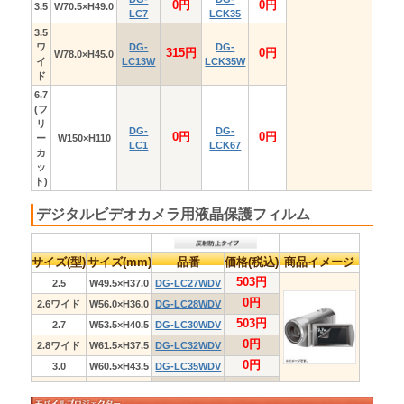
DG-
DG-
BG37GY(グレ
BG39GY(グレ
デジカメ周辺機器
電池ケース(単3型
ケース
用)
ー)
ー)
DG-IT1シリー
DG-BT3シリ
DG-BG37G(グ
DG-BG33LB
ズ
ズ
リーン)
(ライトブルー)
DG-BG37P(ピ
DG-
ンク)
BG33NV(ネイビ
DG-
ー)
BG37CA(キャメ
DG-BG33R(
販売価格：
販売価格：
ル)
ッド)
0
0
(税込)
(税込)
DG-BG37Y(イ
エロー)
DG-IT1GY(グ
DG-BT3BL(ブ