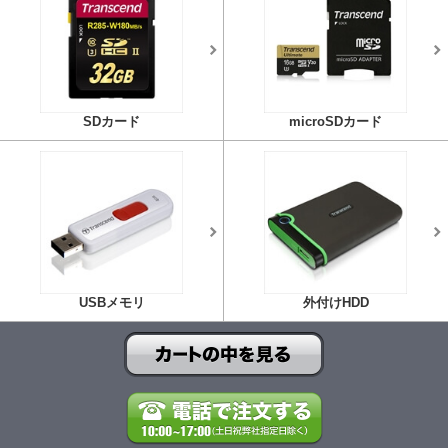
SDカード
microSDカード
販売価格：
販売価格：
0
0
(税込)
(税込)
DG-CAM10
DG-CAM11
USBメモリ
外付けHDD
デジカメスタンド
一眼レフデジタル
(3段タイプ)
カメラ・ビデオカ
DG-CAM12
メラ両対応
YT-CAM011