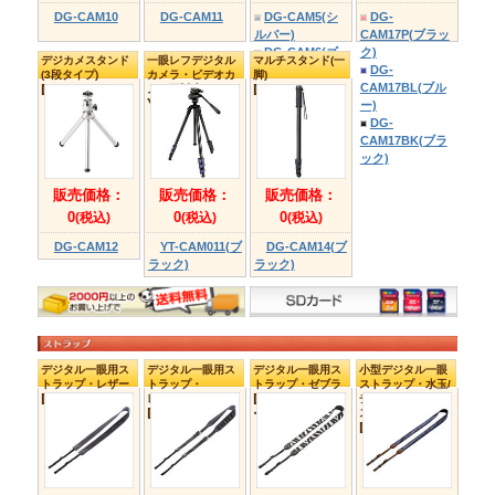
販売価格：
販売価格：
0
0
(税込)
(税込)
DG-
DG-
DV06BK(ブラッ
DV07BK(ブラッ
ク)
ク)
衝撃吸収ビデオカ
一眼レフカメラジ
DG-
DG-
メラケース
ャケット(Mサイズ
DV06GY(グレー)
DV07GY(グレー
DG-BG22BK
(3WAYタイプ)
DG-DV03BK
DG-DV06P(ピ
DG-DV07P(ピ
ンク)
ンク)