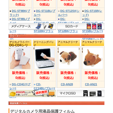
メケース
ース
DG-BG43シリ
一眼カメラケース
ーズ
DG-BG41シリ
ーズ
販売価格：
販売価格：
0
0
(税込)
(税込)
DG-
DG-
BG43BK(ブラッ
BG41BK(ブラ
ク)
ク)
DG-
DG-