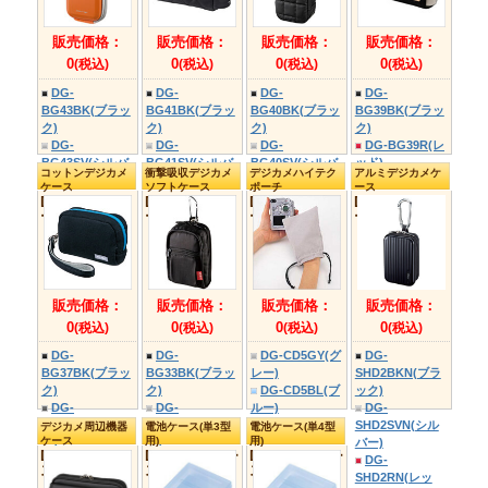
ック)
CCS700BY
(ブラック&イエ
ロー)
一眼レフカメラケ
衝撃吸収一眼レフ
ース
カメラケース
CCS700GY
DG-SBG06シ
(中望遠レンズ対応
(グレー&オレン
リーズ
DG-SBG08B
ジ)
CCS700RD
(レッド&ブラウ
ン)
販売価格：
販売価格：
0
0
(税込)
(税込)