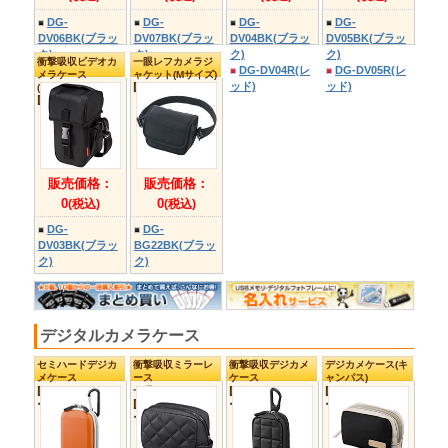
一眼レフデジカメ
一眼レフデジカメ
ケース
ケース
(「GRID-IT!」付属)
(バックパック・
CCS700シリ
ュックタイプ)
ーズ>
YT-BG018
販売価格：
販売価格：
0
0
(税込)
(税込)
CCS700BK
YT-BG018(ブ
(ブラック&ブラ
ラック)