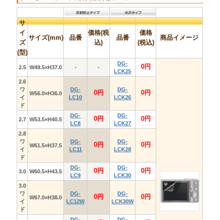
BG43SV(シルバ
BG41SV(シルバ
コットンデジカメ
衝撃吸収デジカメ
ー)
ー)
ケース
ソフトケース
DG-
DG-BG41R(
DG-BG37シリ
DG-BG33シリ
ーズ
ーズ
BG43NV(ネイビ
ッド)
ー)
DG-
BG43BR(ブラウ
ン)
DG-BG43D(オ
販売価格：
販売価格：
レンジ)
0
0
(税込)
(税込)
DG-BG43P(ピ
ンク)
DG-
DG-
BG37BK(ブラッ
BG33BK(ブラ
ク)
ク)