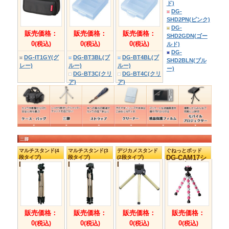
DG-
DG-
SBG06BK(ブラ
SBG08BK(ブラ
ック)
ック)
DG-
SBG06GY(グレ
ー)
ビデオカメラケース
DG-
SBG06P(ピンク)
ビデオカメラケー
ビデオカメラケー
ス(Mサイズ)
ス(Sサイズ)
DG-DV06シリ
DG-DV07シリ
ーズ
ーズ