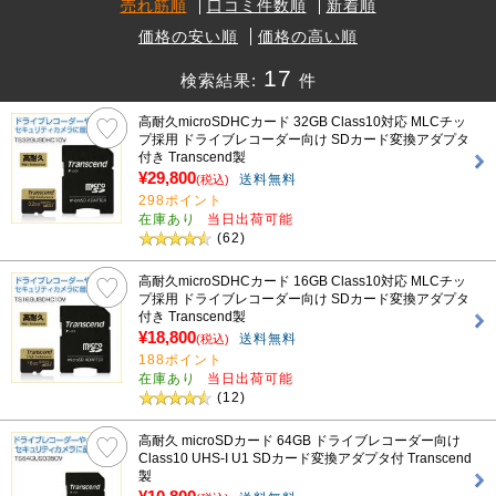
売れ筋順
口コミ件数順
新着順
価格の安い順
価格の高い順
17
検索結果:
件
高耐久microSDHCカード 32GB Class10対応 MLCチッ
プ採用 ドライブレコーダー向け SDカード変換アダプタ
付き Transcend製
¥29,800
送料無料
(税込)
298ポイント
在庫あり
当日出荷可能
(62)
高耐久microSDHCカード 16GB Class10対応 MLCチッ
プ採用 ドライブレコーダー向け SDカード変換アダプタ
付き Transcend製
¥18,800
送料無料
(税込)
188ポイント
在庫あり
当日出荷可能
(12)
高耐久 microSDカード 64GB ドライブレコーダー向け
Class10 UHS-I U1 SDカード変換アダプタ付 Transcend
製