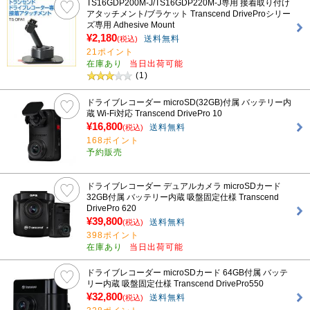
TS16GDP200M-J/TS16GDP220M-J専用 接着取り付け
アタッチメント/ブラケット Transcend DriveProシリー
ズ専用 Adhesive Mount
¥2,180
送料無料
(税込)
21ポイント
在庫あり
当日出荷可能
(1)
ドライブレコーダー microSD(32GB)付属 バッテリー内
蔵 Wi-Fi対応 Transcend DrivePro 10
¥16,800
送料無料
(税込)
168ポイント
予約販売
ドライブレコーダー デュアルカメラ microSDカード
32GB付属 バッテリー内蔵 吸盤固定仕様 Transcend
DrivePro 620
¥39,800
送料無料
(税込)
398ポイント
在庫あり
当日出荷可能
ドライブレコーダー microSDカード 64GB付属 バッテ
リー内蔵 吸盤固定仕様 Transcend DrivePro550
¥32,800
送料無料
(税込)