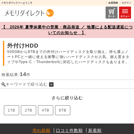
メモリダイレクトへようこそ
会員登録
ログイン
外付けHDD 商品一覧【メモリダイレクト】
【 2026年 夏季休業中の営業・商品発送 ／ 地震による配送遅延につ
いてのお知らせ 】
外付けHDD
500GBから8TBまでの外付けハードディスクを取り揃え。持ち運ぶノ
ートPCと一緒に使える衝撃に強いハードディスクが人気。据え置きタ
イプやType-C・Thunderboltに対応したハードディスクもあります。
14
検索結果:
件
キーワードで絞り込む
さらに絞り込む
1TB
2TB
4TB
8TB
売れ筋順
口コミ件数順
新着順