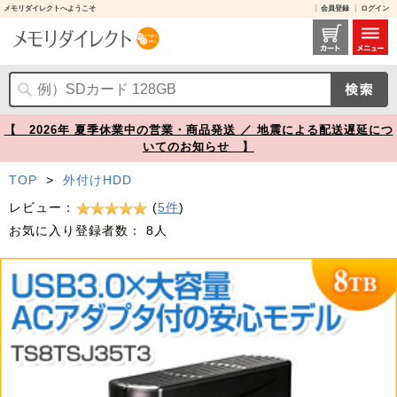
メモリダイレクトへようこそ
会員登録
ログイン
外付けハードディスク 8TB USB3.0 3.5インチ StoreJet 35T3 Transcend製【メモリダイレクト】
【 2026年 夏季休業中の営業・商品発送 ／ 地震による配送遅延につ
いてのお知らせ 】
TOP
>
外付けHDD
レビュー：
(
5件
)
お気に入り登録者数：
8人
Prev