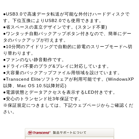
●USB3.0で高速データ転送が可能な外付けハードディスクで
す。下位互換によりUSB2.0でも使用できます。
●省スペースの直立デザインです。(スタンド不要)
●ワンタッチ自動バックアップボタン付きなので、簡単にデー
タのバックアップが行えます。
●10分間のアイドリングで自動的に節電のスリープモードへ切
り替わります。
●ファンのない静音動作です。
●ドライバ不要のプラグ&プレイに対応しています。
●大容量のバックアップファイル用領域を設けています。
●Transcend Eliteソフトウェアが利用可能です。(WindowsXP
以降、Mac OS 10.5以降対応)
●電源状態とデータアクセスを表示するLED付きです。
●安心のトランセンド社3年保証です。
※保証規定につきましては、下記ウェブページからご確認くだ
さい。