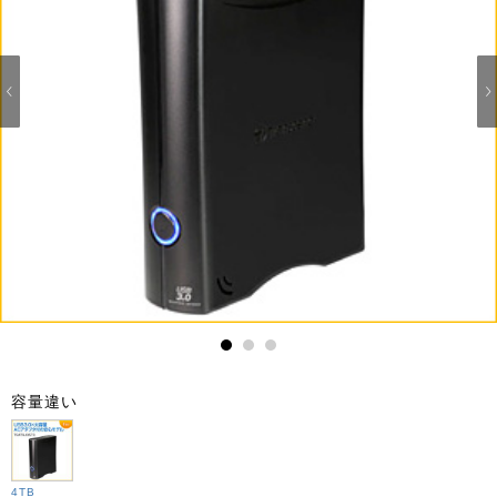
1
2
3
容量違い
4TB