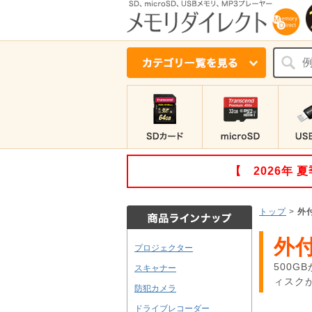
【 2026年
トップ
>
外
外付
プロジェクター
500
スキャナー
ィスクが
防犯カメラ
ドライブレコーダー