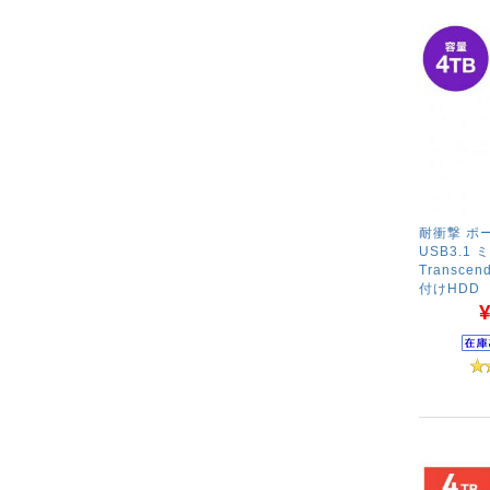
耐衝撃 ポー
USB3.1
Transcend
付けHDD
¥