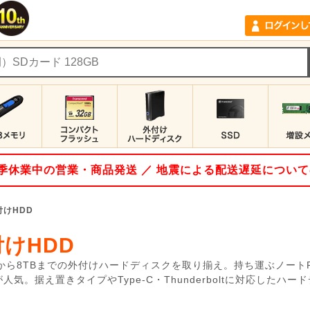
 夏季休業中の営業・商品発送 ／ 地震による配送遅延につい
付けHDD
けHDD
GBから8TBまでの外付けハードディスクを取り揃え。持ち運ぶノー
人気。据え置きタイプやType-C・Thunderboltに対応したハ