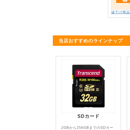
値下げ商品
当店おすすめのラインナップ
SDカード
2GBから256GBまでのSDカー