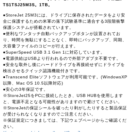
TS1TSJ25M3S。1TB。
●StoreJet 25M3には、ドライブに保存されたデータをより安
全に保護するための米軍の落下試験基準に適合する3段階衝撃
保護システムが搭載されています。
●便利なワンタッチ自動バックアップボタンが設置されてお
り、時間を無駄にすることなく、即時にバックアップ、同期、
大容量ファイルのコピーが行えます。
●SuperSpeed USB 3.1 Gen 1に対応しています。
●電源供給はUSBより行われるので外部アダプタ不要です。
●安全な取外し後にハードドライブを再接続せずにドライブを
検出させるクイック認識機能付きです。
●Transcend Eliteソフトウェアが利用可能です。(WindowsXP
以降、Mac OS 10.5以降対応)
●安心の3年保証です。
※StoreJet25をPCに接続したとき、USB HUBを使用します
と、電源不足となる可能性がありますので避けてください。
※StoreJetの保証シールを破ったり剥がしたりすると製品保証
が受けられなくなりますのでご注意ください。
※保証規定につきましては、下記ウェブページからご確認くだ
さい。