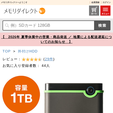
メモリダイレクトへようこそ
会員登録
ログイン
耐衝撃 ポータブルHDD 1TB USB3.1 アイロングレー Transcend StoreJet 25M3 外付けHDD【メモリダイレクト】
【 2026年 夏季休業中の営業・商品発送 ／ 地震による配送遅延につ
いてのお知らせ 】
TOP
>
外付けHDD
レビュー：
(
29件
)
お気に入り登録者数：
44人
Prev