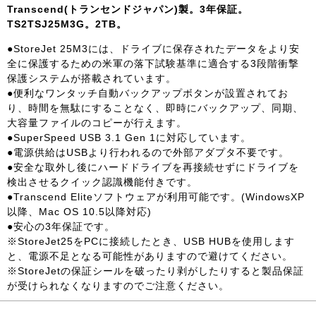
Transcend(トランセンドジャパン)製。3年保証。
TS2TSJ25M3G。2TB。
●StoreJet 25M3には、ドライブに保存されたデータをより安
全に保護するための米軍の落下試験基準に適合する3段階衝撃
保護システムが搭載されています。
●便利なワンタッチ自動バックアップボタンが設置されてお
り、時間を無駄にすることなく、即時にバックアップ、同期、
大容量ファイルのコピーが行えます。
●SuperSpeed USB 3.1 Gen 1に対応しています。
●電源供給はUSBより行われるので外部アダプタ不要です。
●安全な取外し後にハードドライブを再接続せずにドライブを
検出させるクイック認識機能付きです。
●Transcend Eliteソフトウェアが利用可能です。(WindowsXP
以降、Mac OS 10.5以降対応)
●安心の3年保証です。
※StoreJet25をPCに接続したとき、USB HUBを使用します
と、電源不足となる可能性がありますので避けてください。
※StoreJetの保証シールを破ったり剥がしたりすると製品保証
が受けられなくなりますのでご注意ください。