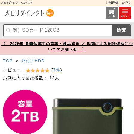
メモリダイレクトへようこそ
会員登録
ログイン
耐衝撃 ポータブルHDD 2TB USB3.1 ミリタリーグリーン Transcend StoreJet 25M3 外付けHDD【メモリダイレクト】
【 2026年 夏季休業中の営業・商品発送 ／ 地震による配送遅延につ
いてのお知らせ 】
TOP
>
外付けHDD
レビュー：
(
7件
)
お気に入り登録者数：
12人
Prev