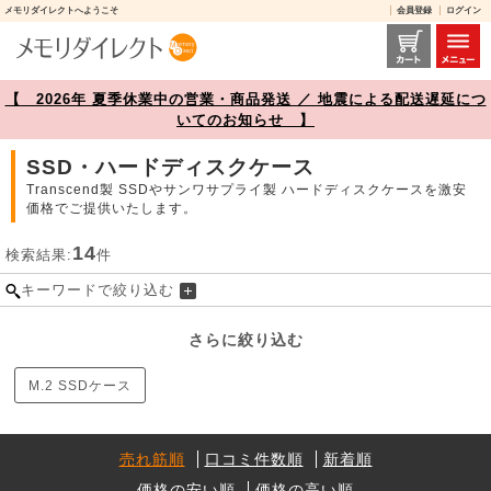
メモリダイレクトへようこそ
会員登録
ログイン
SSD・ハードディスクケース 商品一覧【メモリダイレクト】
【 2026年 夏季休業中の営業・商品発送 ／ 地震による配送遅延につ
いてのお知らせ 】
SSD・ハードディスクケース
Transcend製 SSDやサンワサプライ製 ハードディスクケースを激安
価格でご提供いたします。
14
検索結果:
件
キーワードで絞り込む
さらに絞り込む
M.2 SSDケース
売れ筋順
口コミ件数順
新着順
価格の安い順
価格の高い順