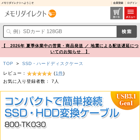
メモリダイレクトへようこそ
会員登録
ログイン
SATA-USB変換ケーブル USB Aコネクタ USB3.1 Gen1 2.5インチ SATA SSD/HDD対応【メモリダイレクト】
【 2026年 夏季休業中の営業・商品発送 ／ 地震による配送遅延につ
いてのお知らせ 】
TOP
>
SSD・ハードディスクケース
レビュー：
(
1件
)
お気に入り登録者数：
7人
Prev