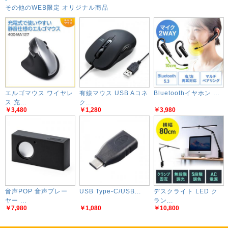
その他のWEB限定 オリジナル商品
エルゴマウス ワイヤレ
有線マウス USB Aコネ
Bluetoothイヤホン ...
ス 充...
ク...
￥3,480
￥1,280
￥3,980
音声POP 音声プレー
USB Type-C/USB...
デスクライト LED ク
ヤー ...
ラン...
￥7,980
￥1,080
￥10,800