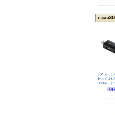
micro
SD/micr
Type-C &
USBポート