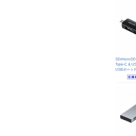
SD/micr
Type-C &
USBポート