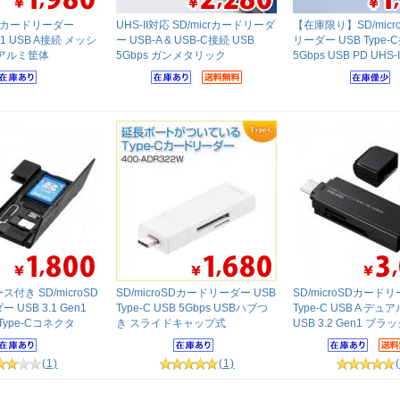
oSDカードリーダー
UHS-II対応 SD/micrカードリーダ
【在庫限り】SD/micr
en1 USB A接続 メッシ
ー USB-A & USB-C接続 USB
リーダー USB Type-
アルミ筐体
5Gbps ガンメタリック
5Gbps USB PD UHS
付き SD/microSD
SD/microSDカードリーダー USB
SD/microSDカードリ
USB 3.1 Gen1
Type-C USB 5Gbps USBハブつ
Type-C USB A デ
B Type-Cコネクタ
き スライドキャップ式
USB 3.2 Gen1 ブラ
(1)
(1)