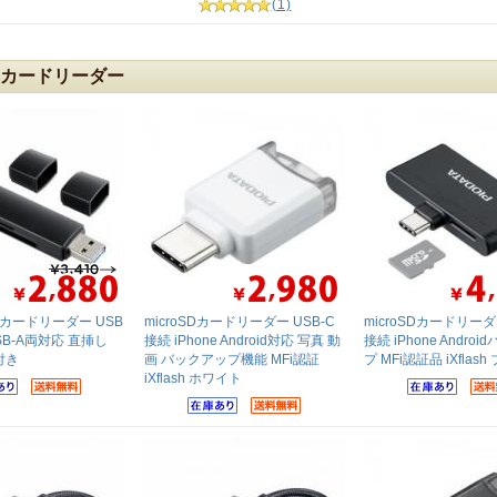
(1)
SDカードリーダー
oSDカードリーダー USB
microSDカードリーダー USB-C
microSDカードリーダ
 USB-A両対応 直挿し
接続 iPhone Android対応 写真 動
接続 iPhone Andro
付き
画 バックアップ機能 MFi認証
プ MFi認証品 iXflas
iXflash ホワイト