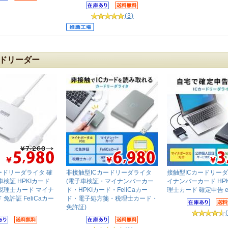
(3)
ドリーダー
ードリーダライタ 確
非接触型ICカードリーダライタ
接触型ICカードリーダ
車検証 HPKIカード
(電子車検証・マイナンバーカー
イナンバーカード HPK
税理士カード マイナ
ド・HPKIカード・FeliCaカー
理士カード 確定申告 e-
免許証 FeliCaカー
ド・電子処方箋・税理士カード・
免許証)