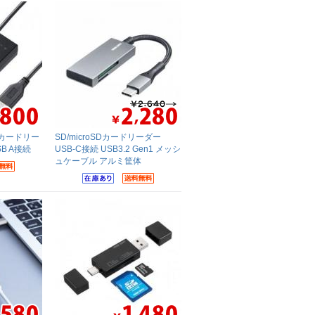
Dカードリー
SD/microSDカードリーダー
SB A接続
USB-C接続 USB3.2 Gen1 メッシ
ュケーブル アルミ筐体