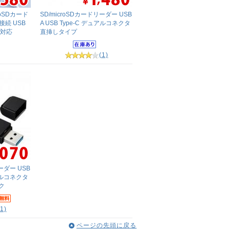
oSDカード
SD/microSDカードリーダー USB
C接続 USB
A USB Type-C デュアルコネクタ
-I対応
直挿しタイプ
(1)
ーダー USB
ュアルコネクタ
ック
(1)
ページの先頭に戻る