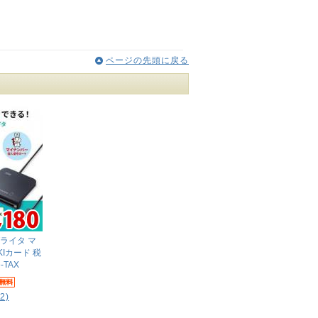
ページの先頭に戻る
ライタ マ
Iカード 税
TAX
(2)