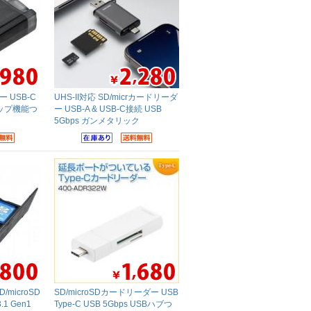
ー USB-C
UHS-II対応 SD/micrカードリーダ
ップ機能つ
ー USB-A & USB-C接続 USB
5Gbps ガンメタリック
microSD
SD/microSDカードリーダー USB
1 Gen1
Type-C USB 5Gbps USBハブつ