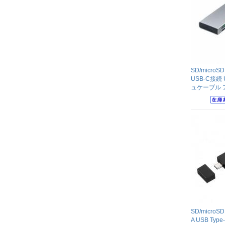
SD/micr
USB-C接続 
ュケーブル 
SD/micr
A USB Ty