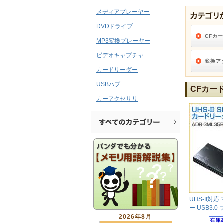
メディアプレーヤー
DVDドライブ
CFカ
MP3変換プレーヤー
ビデオキャプチャ
変換ア
カードリーダー
USBハブ
CFカー
カーアクセサリ
UHS-II対
ー USB3.0
2026年8月